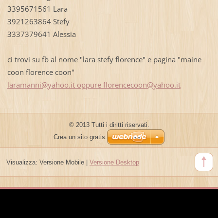
3395671561 Lara
3921263864 Stefy
3337379641 Alessia
ci trovi su fb al nome "lara stefy florence" e pagina "maine
coon florence coon"
laramanni@yahoo.it oppure florencecoon@yahoo.it
© 2013 Tutti i diritti riservati.
Crea un sito gratis
Visualizza:
Versione Mobile
|
Versione Desktop